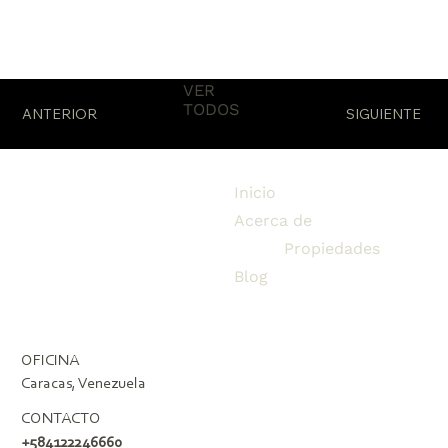
Fuera
de
la
galería
VER
TODOS
ANTERIOR
SIGUIENTE
Inicio
Acerca de
Propiedades
Blog
OFICINA
Caracas, Venezuela
CONTACTO
+584122246660