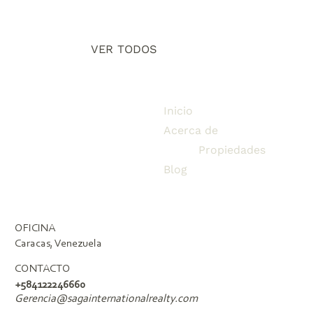
VER TODOS
Inicio
Acerca de
Propiedades
Blog
OFICINA
Caracas, Venezuela
CONTACTO
+584122246660
Gerencia@sagainternationalrealty.com