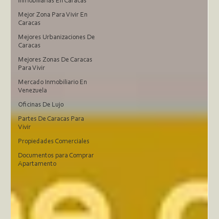
Inmobiliarias En Caracas
Mejor Zona Para Vivir En
Caracas
Mejores Urbanizaciones De
Caracas
Mejores Zonas De Caracas
Para Vivir
Mercado Inmobiliario En
Venezuela
Oficinas De Lujo
Partes De Caracas Para
Vivir
Propiedades Comerciales
Documentos para Comprar
Apartamento